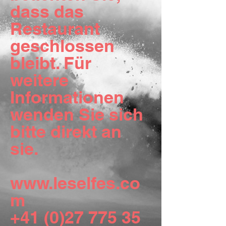
dass das
Restaurant
geschlossen
bleibt. Für
weitere
Informationen
wenden Sie sich
bitte direkt an
sie.
www.leselfes.co
m
+41 (0)27 775 35