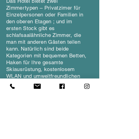
Das Hotel bietet zwei
Zimmertypen – Privatzimer für
Einzelpersonen oder Familien in
den oberen Etagen ; und im
ersten Stock gibt es
schlafsaalähnliche Zimmer, die
man mit anderen Gästen teilen
kann. Natürlich sind beide
Kategorien mit bequemen Betten,
Haken für Ihre gesamte
Skiausrüstung, kostenlosem
WLAN und umweltfreundlichen
Annehmlichkeiten ausgestattet.
Genau das, was Sie benötigen,
um einen aktiven Lebensstil zu
geniessen, was sich in unseren
schönen Bergen geradezu
anbietet.
Gut essen