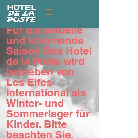
Lieber Kunde,
Für die aktuelle
und kommende
Saison Das Hotel
de la Poste wird
betrieben von
Les Elfes
International als
Winter- und
Sommerlager für
Kinder. Bitte
beachten Sie,